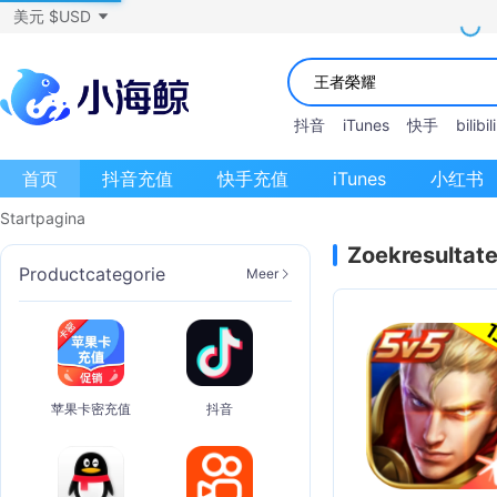
美元 $USD
抖音
iTunes
快手
bilibili
首页
抖音充值
快手充值
iTunes
小红书
Startpagina
Zoekresultat
Productcategorie
Meer
苹果卡密充值
抖音