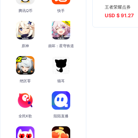
王者荣耀点券
腾讯Q币
快手
USD $ 91.27
原神
崩坏：星穹铁道
绝区零
猫耳
全民K歌
陌陌直播