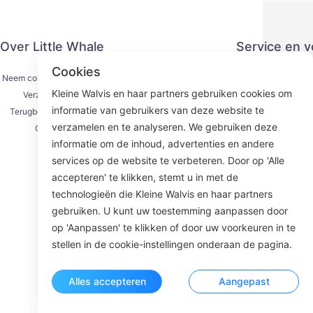
Over Little Whale
Service en 
Cookies
Neem contact met ons op
Privacy
Kleine Walvis en haar partners gebruiken cookies om
Verzendproces
Betaling
informatie van gebruikers van deze website te
Terugbetalingsproces
Serviceove
verzamelen en te analyseren. We gebruiken deze
Over ons
KY
informatie om de inhoud, advertenties en andere
services op de website te verbeteren. Door op 'Alle
accepteren' te klikken, stemt u in met de
technologieën die Kleine Walvis en haar partners
Face
gebruiken. U kunt uw toestemming aanpassen door
op 'Aanpassen' te klikken of door uw voorkeuren in te
ROOM 23
stellen in de cookie-instellingen onderaan de pagina.
Alles accepteren
Aangepast