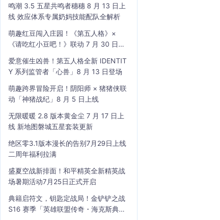
鸣潮 3.5 五星共鸣者穗穗 8 月 13 日上
线 效应体系专属奶妈技能配队全解析
萌趣红豆闯入庄园！《第五人格》×
《请吃红小豆吧！》联动 7 月 30 日开
启
爱意催生凶兽！第五人格全新 IDENTIT
Y 系列监管者「心兽」8 月 13 日登场
萌趣跨界冒险开启！阴阳师 × 猪猪侠联
动「神猪战纪」8 月 5 日上线
无限暖暖 2.8 版本黄金尘 7 月 17 日上
线 新地图磐城五星套装更新
绝区零3.1版本漫长的告别7月29日上线
二周年福利拉满
盛夏空战新排面！和平精英全新精英战
场暑期活动7月25日正式开启
典籍启符文，钥匙定战局！金铲铲之战
S16 赛季「英雄联盟传奇・海克斯典
籍」7 月 23 日上线