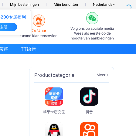
Mijn bestellingen
Mijn berichten
Nederlands
200专属福利
注册
Volg ons op sociale media
7×24uur
Wees als eerste op de
Online klantenservice
hoogte van aanbiedingen
荣耀
TT语音
Productcategorie
Meer
苹果卡密充值
抖音