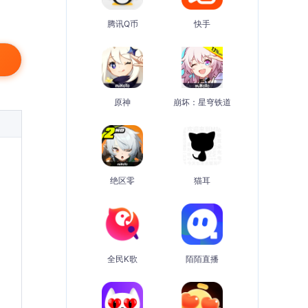
腾讯Q币
快手
原神
崩坏：星穹铁道
绝区零
猫耳
全民K歌
陌陌直播