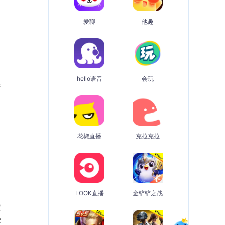
爱聊
他趣
hello语音
会玩
请
花椒直播
克拉克拉
LOOK直播
金铲铲之战
定
受