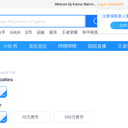
Welkom bij Kleine Walvis，
Log in alstublieft
注册领取新人$
立即
快手
bilibili
Q币
花椒
猫耳
王者荣耀
和平精英
小红书
克拉克拉
哔哩哔哩
陌陌直播
王者
kocht 114
caties
e
10万秀币
100万秀币