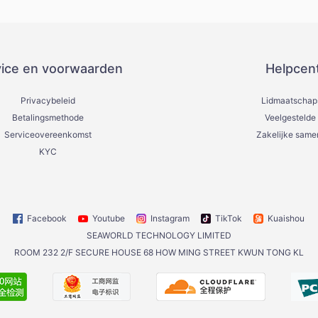
vice en voorwaarden
Helpcen
Privacybeleid
Lidmaatschap
Betalingsmethode
Veelgestelde
Serviceovereenkomst
Zakelijke sam
KYC
Facebook
Youtube
Instagram
TikTok
Kuaishou
SEAWORLD TECHNOLOGY LIMITED
ROOM 232 2/F SECURE HOUSE 68 HOW MING STREET KWUN TONG KL