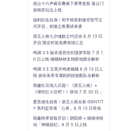
燕云十六声蕤宾叠奏下赛季更新 孤云门
派棋弈玩法上线
福利狂欢拉满！和平精英刺激空投节正
式开启，刺激之夜重磅来袭
第五人格七夕缄默之约活动 8 月 13 日
开启 限定时装免费表情汇总
鸣潮 3.5 版本遗音扶剑荡梦而歌 7 月 1
0 日上线 穗穗秧秧玄翎新地图全解析
鸣潮 3.5 五星共鸣者穗穗 8 月 13 日上
线 效应体系专属奶妈技能配队全解析
萌趣红豆闯入庄园！《第五人格》×
《请吃红小豆吧！》联动 7 月 30 日开
启
爱意催生凶兽！第五人格全新 IDENTIT
Y 系列监管者「心兽」8 月 13 日登场
萌趣跨界冒险开启！阴阳师 × 猪猪侠联
动「神猪战纪」8 月 5 日上线