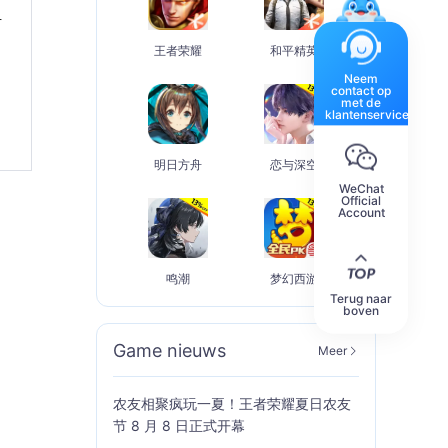
组
王者荣耀
和平精英
Neem
contact op
met de
klantenservice
明日方舟
恋与深空
WeChat
Official
Account
鸣潮
梦幻西游
Terug naar
boven
Game nieuws
Meer
农友相聚疯玩一夏！王者荣耀夏日农友
节 8 月 8 日正式开幕