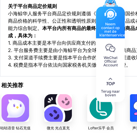
关于平台商品定价规则
小海鲸华人服务平台商品定价规则遵循《中华人民共和国价
商品价格的科学性、公正性和透明性原则，依据相关商品或
Neem
能力综合制定。
本平台内所有商品的最终销售价格均由商品
contact op
met de
成，具体为：
klantenservice
1. 商品成本主要是本平台向供应商支付的采购成本；
2. 平台服务费主要是由小海鲸平台为全球华人用户提供商
3. 支付渠道手续费主要是指本平台合作的第三方支付渠道
WeChat
Official
4. 税费是指本平台依法向国家税务机关缴纳的各项税费。
Account
相关推荐
Terug naar
boven
咕咕语音 钻石充值
微光 光点直充
Lofter乐乎 会员
声