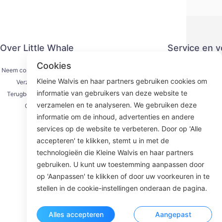
Over Little Whale
Service en 
Cookies
Neem contact met ons op
Privacy
Kleine Walvis en haar partners gebruiken cookies om
Verzendproces
Betaling
informatie van gebruikers van deze website te
Terugbetalingsproces
Serviceove
verzamelen en te analyseren. We gebruiken deze
Over ons
KY
informatie om de inhoud, advertenties en andere
services op de website te verbeteren. Door op 'Alle
accepteren' te klikken, stemt u in met de
technologieën die Kleine Walvis en haar partners
Face
gebruiken. U kunt uw toestemming aanpassen door
op 'Aanpassen' te klikken of door uw voorkeuren in te
ROOM 23
stellen in de cookie-instellingen onderaan de pagina.
Alles accepteren
Aangepast