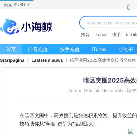
美元 $USD
抖音
iTunes
快手
bilibili
首页
抖音充值
快手充值
iTunes
小红书
Startpagina
/
Laatste nieuws
/
暗区突围2025高效搜刮技巧全攻略
暗区突围2025高
Auteur: Officiële kleine walvis
|
发布时
在暗区突围中，高效搜刮是快速积累物资、提升收益的
技巧助你从“萌新”进阶为“搜刮达人”。