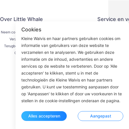
Over Little Whale
Service en 
Cookies
Neem contact met ons op
Privacy
Kleine Walvis en haar partners gebruiken cookies om
Verzendproces
Betaling
informatie van gebruikers van deze website te
Terugbetalingsproces
Serviceove
verzamelen en te analyseren. We gebruiken deze
Over ons
KY
informatie om de inhoud, advertenties en andere
services op de website te verbeteren. Door op 'Alle
accepteren' te klikken, stemt u in met de
technologieën die Kleine Walvis en haar partners
Face
gebruiken. U kunt uw toestemming aanpassen door
op 'Aanpassen' te klikken of door uw voorkeuren in te
ROOM 23
stellen in de cookie-instellingen onderaan de pagina.
Alles accepteren
Aangepast