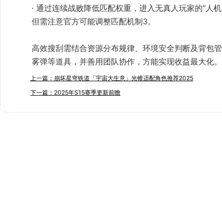
· 通过连续战败降低匹配权重，进入无真人玩家的“人
但需注意官方可能调整匹配机制‌3。
高效搜刮需结合资源分布规律、环境安全判断及背包管
雾弹等道具，并善用团队协作，方能实现收益最大化‌。
上一篇：崩坏星穹铁道「宇宙大生意」光锥适配角色推荐2025
下一篇：2025年S15赛季更新前瞻