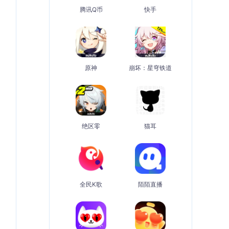
腾讯Q币
快手
原神
崩坏：星穹铁道
绝区零
猫耳
全民K歌
陌陌直播