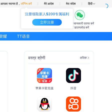
में आपका स्वागत है，
लॉगिन करें
मेरे आदेश
मेरा संदेश
हिंदी
注册领取新人$200专属福利
立即注册
7×24घंटे
अग्रिम जानकारी प्राप्त करें
ऑनलाइन सहायता
ऐप डाउनलोड करें
荣耀
TT语音
वस्त्र श्रेणी
अधिक
苹果卡密充值
抖音