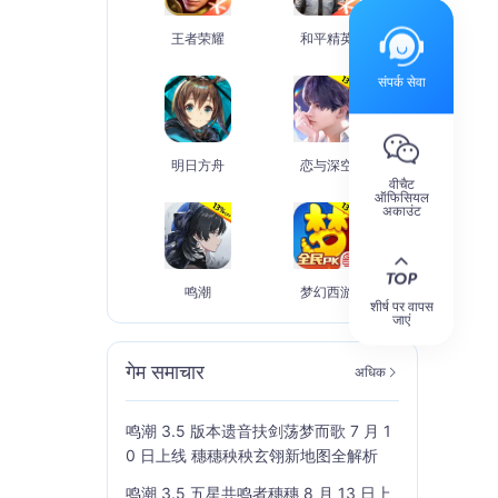
王者荣耀
和平精英
संपर्क सेवा
明日方舟
恋与深空
वीचैट
ऑफिसियल
अकाउंट
鸣潮
梦幻西游
शीर्ष पर वापस
जाएं
गेम समाचार
अधिक
鸣潮 3.5 版本遗音扶剑荡梦而歌 7 月 1
0 日上线 穗穗秧秧玄翎新地图全解析
鸣潮 3.5 五星共鸣者穗穗 8 月 13 日上