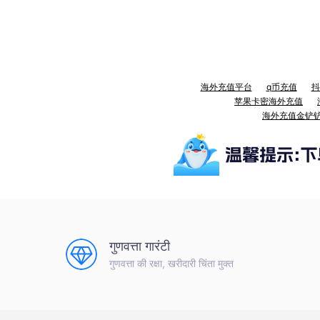
海外充值平台
q币充值
抖
苹果卡密海外充值
海外充值金铲
गुणवत्ता गारंटी
गुणवत्ता की रक्षा, खरीदारी चिंता मुक्त