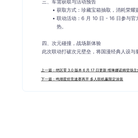
三、军需获取与活动预告
获取方式
：珍藏宝箱抽取，消耗荣耀勋章
联动活动
：6 月 10 日 - 16 
热。
四、次元碰撞，战场新体验
此次联动打破次元壁垒，将国漫经典人设与
上一篇：绝区零 3.0 版本 6 月 17 日更新 维琳娜诺姆登场
下一篇：鸣潮星炬竞速赛再开 多人联机赢限定涂装