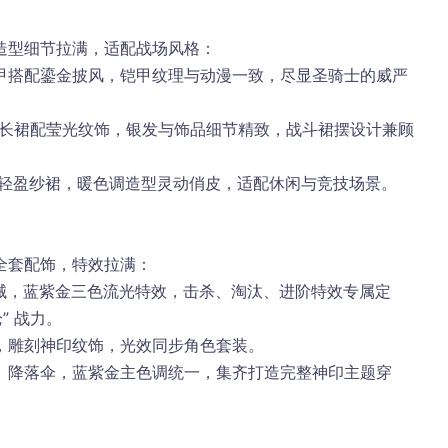
造型细节拉满，适配战场风格：
甲搭配鎏金披风，铠甲纹理与动漫一致，尽显圣骑士的威严
变长裙配莹光纹饰，银发与饰品细节精致，战斗裙摆设计兼顾
 轻盈纱裙，暖色调造型灵动俏皮，适配休闲与竞技场景。
全套配饰，特效拉满：
械，蓝紫金三色流光特效，击杀、淘汰、进阶特效专属定
” 战力。
，雕刻神印纹饰，光效同步角色套装。
、降落伞，蓝紫金主色调统一，集齐打造完整神印主题穿