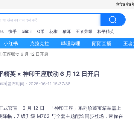
लिटिल व्हेल 
es
快手
bilibili
Q币
花椒
猫耳
王者荣耀
和平精英
小红书
克拉克拉
哔哩哔哩
陌陌直播
王者
座联动 6 月 12 日开启
英 × 神印王座联动 6 月 12 日开启
शियल
|
发布时间：2026-06-11 15:37:38
动正式官宣！
6 月 12 日
，「神印王座」系列珍藏宝箱军需上
临，7 级升级 M762 与全套主题配饰同步登场，带你在