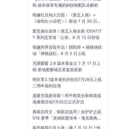
线 效应体系专属奶妈技能配队全解析
萌趣红豆闯入庄园！《第五人格》×
《请吃红小豆吧！》联动 7 月 30 日开
启
爱意催生凶兽！第五人格全新 IDENTIT
Y 系列监管者「心兽」8 月 13 日登场
萌趣跨界冒险开启！阴阳师 × 猪猪侠联
动「神猪战纪」8 月 5 日上线
无限暖暖 2.8 版本黄金尘 7 月 17 日上
线 新地图磐城五星套装更新
绝区零3.1版本漫长的告别7月29日上线
二周年福利拉满
盛夏空战新排面！和平精英全新精英战
场暑期活动7月25日正式开启
典籍启符文，钥匙定战局！金铲铲之战
S16 赛季「英雄联盟传奇・海克斯典
籍」7 月 23 日上线
和平精英幻音九尾 - 璃 7 月 10 日上线