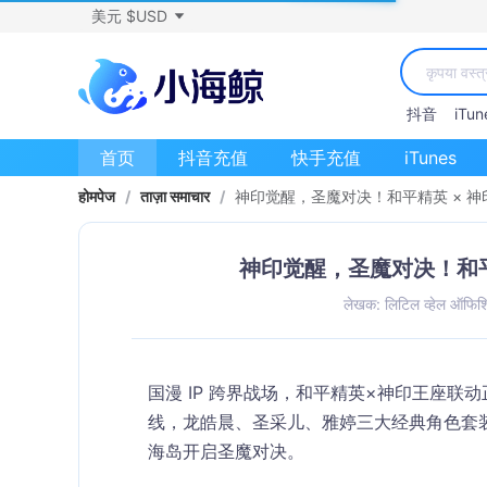
美元 $USD
抖音
iTun
首页
抖音充值
快手充值
iTunes
होमपेज
/
ताज़ा समाचार
/
神印觉醒，圣魔对决！和平精英 × 神印王
神印觉醒，圣魔对决！和平精
लेखक: लिटिल व्हेल ऑफि
国漫 IP 跨界战场，和平精英×神印王座联
线，龙皓晨、圣采儿、雅婷三大经典角色套装降
海岛开启圣魔对决。