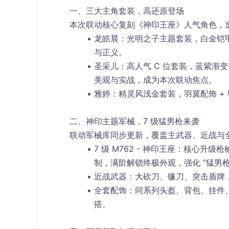
一、三大主角套装，高还原登场
本次联动核心复刻《神印王座》人气角色，
龙皓晨
：光明之子主题套装，白金铠
与正义。
圣采儿
：高人气 C 位套装，蓝紫渐
美观与实战，成为本次联动焦点。
雅婷
：精灵风浅金套装，羽翼配饰 +
二、神印主题军械，7 级猛男枪来袭
联动军械库同步更新，覆盖主武器、近战与
7 级 M762 - 神印王座
：核心升级枪
制，满阶解锁终极外观，强化 “猛男枪
近战武器
：大砍刀、镰刀、突击盾牌
全套配饰
：同系列头盔、背包、挂件
搭。