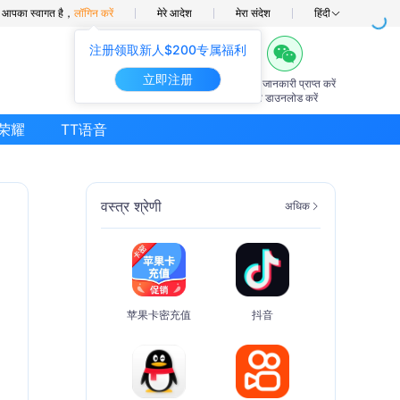
में आपका स्वागत है，
लॉगिन करें
मेरे आदेश
मेरा संदेश
हिंदी
注册领取新人$200专属福利
立即注册
7×24घंटे
अग्रिम जानकारी प्राप्त करें
ऑनलाइन सहायता
ऐप डाउनलोड करें
荣耀
TT语音
वस्त्र श्रेणी
अधिक
苹果卡密充值
抖音