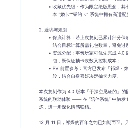
收藏优先级
：作为限定绝版思念，其卡
本 “婚卡”“誓约卡” 系统中拥有高
2. 避坑与规划​
保底计算
：若上次复刻已累计部分保底
结合目标计算所需礼包数量，避免过度
资源分配
：零氪玩家可优先完成 4.
包，既保证抽卡次数又控制成本；​
PV 前置参考
：官方已发布「祁煜・焰
段，结合自身喜好决定抽卡力度。​
本次复刻作为 4.0 版本「于深空见证的
系统的联动体验 —— 在 “陪伴系统” 中触
炼，进一步深化情感联结。​
12 月 11 日，祁煜的百年之约已如期而