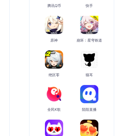
腾讯Q币
快手
原神
崩坏：星穹铁道
绝区零
猫耳
全民K歌
陌陌直播