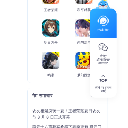
王者荣耀
和平精英
संपर्क सेवा
明日方舟
恋与深空
वीचैट
ऑफिसियल
अकाउंट
鸣潮
梦幻西游
शीर्ष पर वापस
जाएं
गेम समाचार
अधिक
农友相聚疯玩一夏！王者荣耀夏日农友
节 8 月 8 日正式开幕
燕云十六声蕤宾叠奏下赛季更新 孤云门