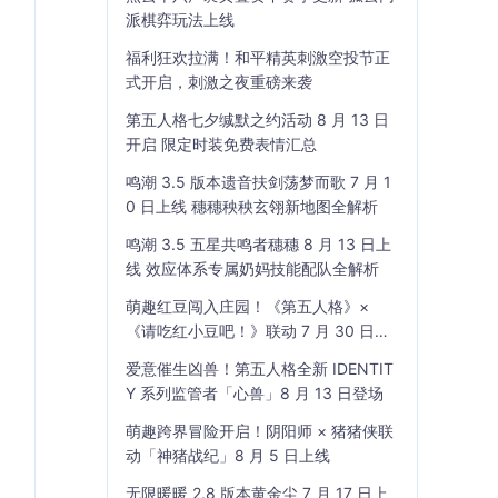
派棋弈玩法上线
福利狂欢拉满！和平精英刺激空投节正
式开启，刺激之夜重磅来袭
第五人格七夕缄默之约活动 8 月 13 日
开启 限定时装免费表情汇总
鸣潮 3.5 版本遗音扶剑荡梦而歌 7 月 1
0 日上线 穗穗秧秧玄翎新地图全解析
鸣潮 3.5 五星共鸣者穗穗 8 月 13 日上
线 效应体系专属奶妈技能配队全解析
萌趣红豆闯入庄园！《第五人格》×
《请吃红小豆吧！》联动 7 月 30 日开
启
爱意催生凶兽！第五人格全新 IDENTIT
Y 系列监管者「心兽」8 月 13 日登场
萌趣跨界冒险开启！阴阳师 × 猪猪侠联
动「神猪战纪」8 月 5 日上线
无限暖暖 2.8 版本黄金尘 7 月 17 日上