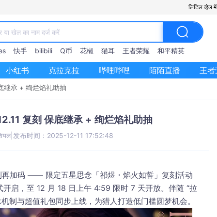
लिटिल व्हेल 
es
快手
bilibili
Q币
花椒
猫耳
王者荣耀
和平精英
小红书
克拉克拉
哔哩哔哩
陌陌直播
王者
保底继承 + 绚烂焰礼助抽
.11 复刻 保底继承 + 绚烂焰礼助抽
शियल
|
发布时间：2025-12-11 17:52:48
利再加码 —— 限定五星思念「祁煜・焰火如誓」复刻活动
式开启，至 12 月 18 日上午 4:59 限时 7 天开放。伴随 “拉
承机制与超值礼包同步上线，为猎人打造低门槛圆梦机会。​