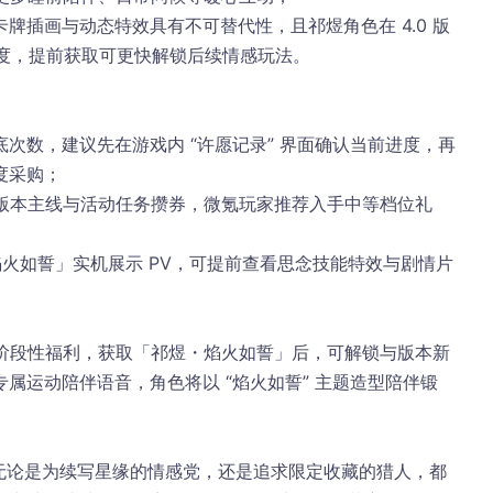
牌插画与动态特效具有不可替代性，且祁煜角色在 4.0 版
适配度，提前获取可更快解锁后续情感玩法。​
次数，建议先在游戏内 “许愿记录” 界面确认当前进度，再
采购；​
0 版本主线与活动任务攒券，微氪玩家推荐入手中等档位礼
火如誓」实机展示 PV，可提前查看思念技能特效与剧情片
」的阶段性福利，获取「祁煜・焰火如誓」后，可解锁与版本新
发专属运动陪伴语音，角色将以 “焰火如誓” 主题造型陪伴锻
至。无论是为续写星缘的情感党，还是追求限定收藏的猎人，都