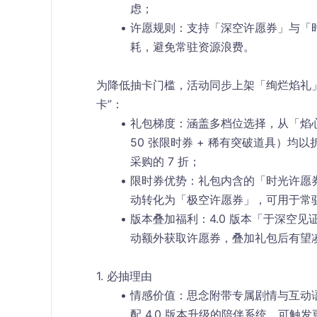
虑；​
许愿规则
：支持「深空许愿券」与「
耗，避免常驻资源浪费。​
为降低抽卡门槛，活动同步上架「绚烂焰礼」系
卡”：​
礼包梯度
：涵盖多档位选择，从「焰心礼
50 张限时券 + 稀有突破道具）
采购的 7 折；​
限时券优势
：礼包内含的「时光许愿
动转化为「极空许愿券」，可用于常驻卡
版本叠加福利
：4.0 版本「于深空
动额外获取许愿券，叠加礼包后有望凑
1. 必抽理由​
情感价值
：思念附带专属剧情与互动语音
配 4.0 版本升级的陪伴系统，可触