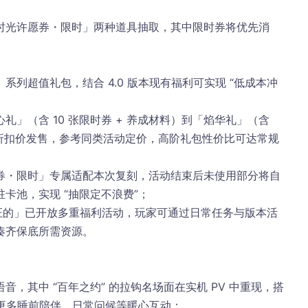
时光许愿券・限时」两种道具抽取，其中限时券将优先消
列超值礼包，结合 4.0 版本现有福利可实现 “低成本冲
」（含 10 张限时券 + 养成材料）到「焰华礼」（含 
均以折扣价发售，参考同类活动定价，高阶礼包性价比可达常规
券・限时」专属适配本次复刻，活动结束后未使用部分将自
池，实现 “抽限定不浪费”；​
见证的」已开放多重福利活动，玩家可通过日常任务与版本活
齐保底所需资源。​
，其中 “百年之约” 的拉钩名场面在实机 PV 中重现，搭
发更多睡前陪伴、日常问候等暖心互动；​