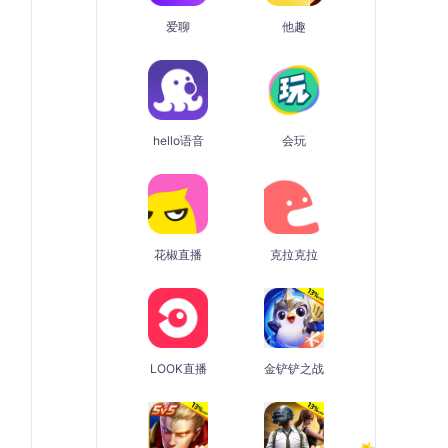
爱聊
他趣
hello语音
会玩
花椒直播
克拉克拉
LOOK直播
金铲铲之战