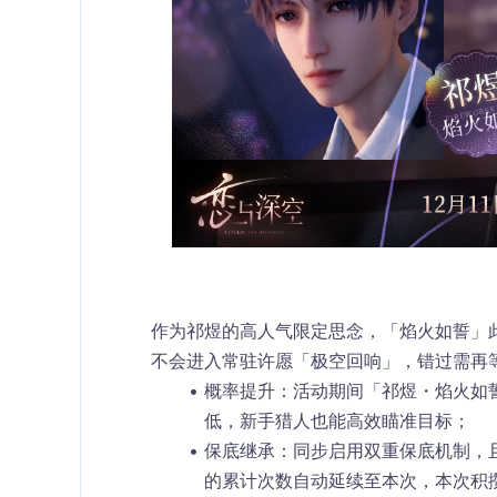
作为祁煜的高人气限定思念，「焰火如誓」此
不会进入常驻许愿「极空回响」，错过需再等
概率提升
：活动期间「祁煜・焰火如
低，新手猎人也能高效瞄准目标；​
保底继承
：同步启用双重保底机制，
的累计次数自动延续至本次，本次积攒