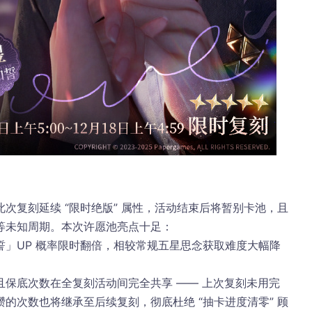
次复刻延续 “限时绝版” 属性，活动结束后将暂别卡池，且
未知周期。本次许愿池亮点十足：​
誓」UP 概率限时翻倍，相较常规五星思念获取难度大幅降
且保底次数在全复刻活动间完全共享 —— 上次复刻未用完
的次数也将继承至后续复刻，彻底杜绝 “抽卡进度清零” 顾