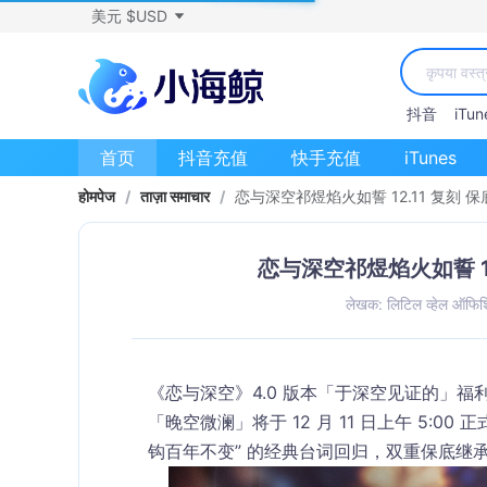
美元 $USD
抖音
iTun
首页
抖音充值
快手充值
iTunes
होमपेज
/
ताज़ा समाचार
/
恋与深空祁煜焰火如誓 12.11 复刻 
恋与深空祁煜焰火如誓 12
लेखक: लिटिल व्हेल ऑफि
《恋与深空》4.0 版本「于深空见证的」福
「晚空微澜」将于 12 月 11 日上午 5:00 正
钩百年不变” 的经典台词回归，双重保底继