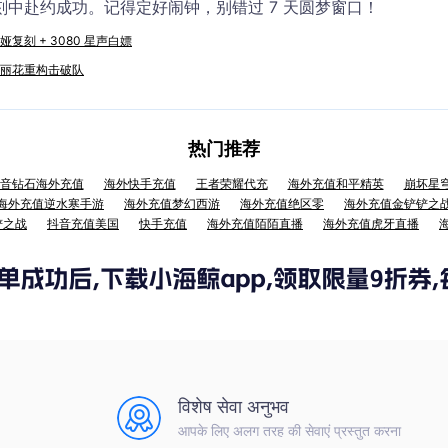
中赴约成功。记得定好闹钟，别错过 7 天圆梦窗口！
娅复刻 + 3080 星声白嫖
抽 大丽花重构击破队
热门推荐
音钻石海外充值
海外快手充值
王者荣耀代充
海外充值和平精英
崩坏星
海外充值逆水寒手游
海外充值梦幻西游
海外充值绝区零
海外充值金铲铲之
铲之战
抖音充值美国
快手充值
海外充值陌陌直播
海外充值虎牙直播
विशेष सेवा अनुभव
आपके लिए अलग तरह की सेवाएं प्रस्तुत करना