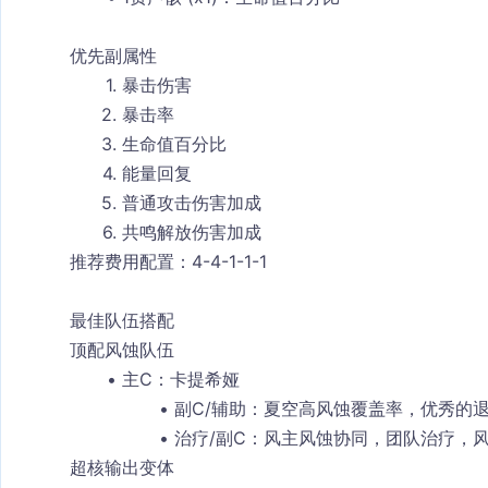
优先副属性
暴击伤害
暴击率
生命值百分比
能量回复
普通攻击伤害加成
共鸣解放伤害加成
推荐费用配置
：4-4-1-1-1
最佳队伍搭配
顶配风蚀队伍
主C
：
卡提希娅
副C/辅助
：
夏空
高风蚀覆盖率，优秀的
治疗/副C
：
风主
风蚀协同，团队治疗，
超核输出变体