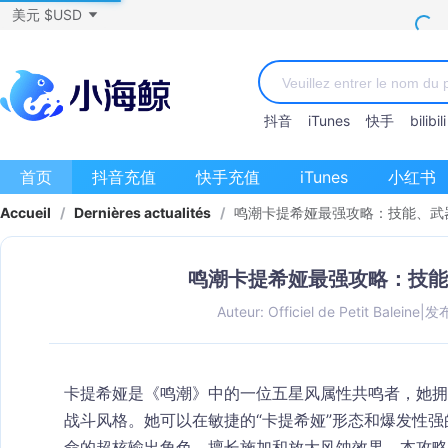
美元 $USD
抖音
iTunes
快手
bilibili
首页
抖音充值
快手充值
iTunes
小红书
Accueil
/
Dernières actualités
/
鸣潮卡提希娅最强攻略：技能、武
鸣潮卡提希娅最强攻略：技能
Auteur: Officiel de Petit Baleine
|
发布
卡提希娅
是《鸣潮》中的一位五星风属性共鸣者，她拥
战斗风格。她可以在敏捷的“
卡提希娅
”形态和爆发性强
命的超核输出角色，擅长施加和放大风蚀效果。本攻略