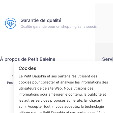
Garantie de qualité
Qualité garantie pour un shopping sans soucis
À propos de Petit Baleine
Serv
Cookies
Nous contacter
Politiq
Le Petit Dauphin et ses partenaires utilisent des
Processus d'expédition
Méth
cookies pour collecter et analyser les informations des
Processus de remboursement
Ac
utilisateurs de ce site Web. Nous utilisons ces
À propos de nous
informations pour améliorer le contenu, la publicité et
les autres services proposés sur le site. En cliquant
sur « Accepter tout », vous acceptez la technologie
utilisée par Le Petit Dauphin et ses partenaires. Vous
Face