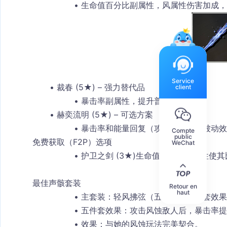
生命值百分比副属性，风属性伤害加成，
Service
裁春 (5★)
 – 强力替代品
client
暴击率副属性，提升普通攻击伤害
赫奕流明 (5★)
 – 可选方案
暴击率和能量回复（攻击力百分比被动效
Compte
public
免费获取（F2P）选项
WeChat
护卫之剑 (3★)
生命值百分比副属性使其
最佳声骸套装
Retour en
haut
主套装：轻风拂弦（五件套）二件套效果
五件套效果
：攻击风蚀敌人后，暴击率提高
效果
：与她的风蚀玩法完美契合。