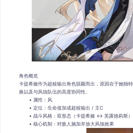
角色概览
卡提希娅
作为超核输出角色脱颖而出，原因在于她独特
换以及与风蚀队伍的高度协同性。
属性
：风
定位
：生命值加成超核输出 / 主C
战斗风格
：双形态（
卡提希娅
 ↔ 
芙露德莉斯
）
核心机制
：对敌人施加并放大风蚀效果