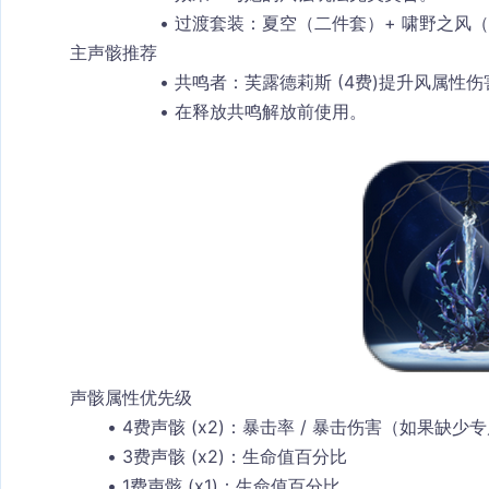
过渡套装：夏空（二件套）+ 啸野之风
主声骸推荐
共鸣者：芙露德莉斯 (4费)
提升风属性伤
在释放共鸣解放前使用。
声骸属性优先级
4费声骸 (x2)
：暴击率 / 暴击伤害（如果缺少
3费声骸 (x2)
：生命值百分比
1费声骸 (x1)
：生命值百分比