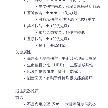
主要伤害来源，触发
芙露德莉斯
形态
普通攻击
– ★★★ (中优先级)
对持续伤害和“共鸣度”生成很重要
共鸣技能
– ★ (低优先级)
施加风蚀效果，但伤害较低
登场技能
– ★ (低优先级)
仅用于开场铺垫
关键属性
暴击率 / 暴击伤害
：平衡以实现最大爆发
生命值百分比（HP%）
：主要加成属性
风属性伤害加成
：提升元素输出
能量回复
：有助于保持终极技能的循环
最佳武器推荐
首选
不屈命定之冠 (5★)
 – 
卡提希娅
专属武器