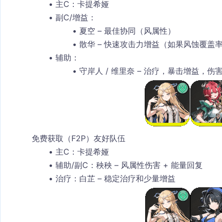
主C
：
卡提希娅
副C/增益
：
夏空
 – 最佳协同（风属性）
散华
 – 快速攻击力增益（如果风蚀覆盖
辅助
：
守岸人 / 维里奈
 – 治疗，暴击增益，伤
免费获取（F2P）友好队伍
主C
：
卡提希娅
辅助/副C
：秧秧 – 风属性伤害 + 能量回复
治疗
：白芷 – 稳定治疗和少量增益