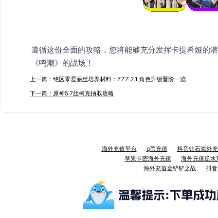
遵循这份全面的攻略，您将能够充分发挥
卡提希娅
的潜
《鸣潮》的战场！
上一篇：绝区零爱丽丝培养材料：ZZZ 2.1 角色升级晋阶一览
下一篇：原神5.7丝柯克抽取攻略
海外充值平台
q币充值
抖音钻石海外充
苹果卡密海外充值
海外充值逆水
海外充值金铲铲之战
抖音