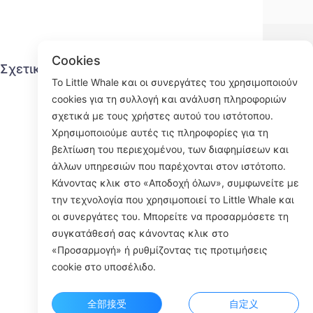
Cookies
Σχετικά με τον μικρό κιτρινόψαρο
Υπη
Το Little Whale και οι συνεργάτες του χρησιμοποιούν
cookies για τη συλλογή και ανάλυση πληροφοριών
Επικοινωνήστε μαζί μας
σχετικά με τους χρήστες αυτού του ιστότοπου.
Διαδικασία αποστολής
Χρησιμοποιούμε αυτές τις πληροφορίες για τη
Διαδικασία επιστροφής
βελτίωση του περιεχομένου, των διαφημίσεων και
Σχετικά με εμάς
άλλων υπηρεσιών που παρέχονται στον ιστότοπο.
Κάνοντας κλικ στο «Αποδοχή όλων», συμφωνείτε με
την τεχνολογία που χρησιμοποιεί το Little Whale και
οι συνεργάτες του. Μπορείτε να προσαρμόσετε τη
Face
συγκατάθεσή σας κάνοντας κλικ στο
«Προσαρμογή» ή ρυθμίζοντας τις προτιμήσεις
ROOM 23
cookie στο υποσέλιδο.
全部接受
自定义