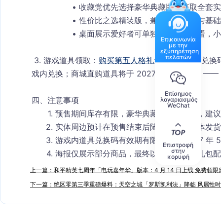
收藏党优先选择
豪华典藏版
，获取全套实
性价比之选
精装版
，兼顾游戏道具与基础
桌面展示爱好者可单独入手
角色盒蛋
，小
Επικοινωνία
με την
εξυπηρέτηση
πελατών
 3. 游戏道具领取
：
购买第五人格礼盒
后，
将通过兑换码
戏内兑换；商城直购道具将于 2027 年 4 月 1 日 
Επίσημος
四、注意事项
λογαριασμός
WeChat
预售期间库存有限，豪华典藏版数量稀少，建议
实体周边预计在预售结束后陆续发货，具体发货
游戏内道具兑换码有效期有限，需在 2027 年 5
Επιστροφή
στην
海报仅展示部分商品，最终以实物为准，礼包配置详
κορυφή
上一篇：和平精英七周年「电玩嘉年华」版本：4 月 14 日上线 免费领
下一篇：绝区零第三季重磅爆料：天空之城「罗斯凯利法」降临 风属性时