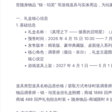
世随身物品 “锦・珀芙” 等游戏道具与实体周边，为
一、礼盒核心信息
1. 基础信息
礼盒名称
：《真理之下 —— 循香的启明星》（
预售时间
：2026 年 4 月 15 日 10:30 —— 7 月
发售版本
：精装版、豪华典藏版、桌面侵入系列
核心角色
：调香师（薇拉・奈尔），礼盒主题围绕
核心设定
游戏道具上架
：2027 年 4 月 1 日 —— 5 
道具类型道具名称品质价格 / 获取方式
奇珍时装调香师 
物品调香师 - 锦・珀芙金挂礼盒附赠；商城 1888 
商城 488 回声礼包组合时装 + 随身物品-商城限时 8 折