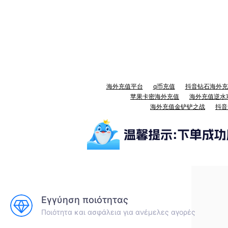
海外充值平台
q币充值
抖音钻石海外充
苹果卡密海外充值
海外充值逆水
海外充值金铲铲之战
抖音
Εγγύηση ποιότητας
Ποιότητα και ασφάλεια για ανέμελες αγορές