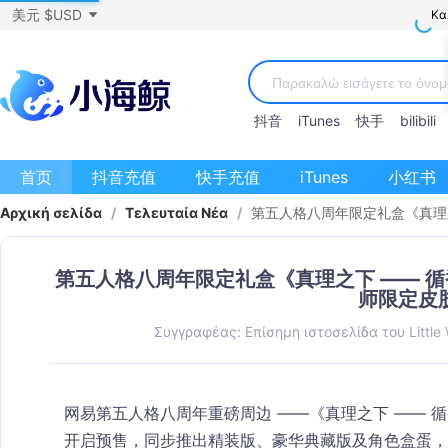
美元 $USD
Κα
抖音
iTunes
快手
bilibili
首页
抖音充值
快手充值
iTunes
小红书
Αρχική σελίδα
/
Τελευταία Νέα
/
第五人格八周年限定礼盒《真理之
第五人格八周年限定礼盒《真理之下 —— 循香
师限定皮
Συγγραφέας: Επίσημη ιστοσελίδα του Little
网易第五人格八周年重磅周边 ——
《真理之下 —— 
开启预售，同步推出精装版、豪华典藏版及角色盒蛋，核