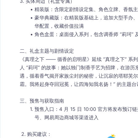
3. 实体周边（礼盒专属）
精装版
：含限定剧情设定集、角色立牌、香氛主
豪华典藏版
：在精装版基础上，追加大型手办、
华配置，收藏价值拉满
角色盒蛋
：桌面侵入系列，包含调香师 “莉珂”
二、礼盒主题与剧情设定
《真理之下 —— 循香的启明星》延续 “真理之下” 
人 “莉珂” 的故事：她以独门制香手艺为招牌，在游
遇，循着香气揭开家族尘封的秘密，让沉寂的塔耶芙尔
霜。我将起身夺回冠冕，让四海知我名扬！” 的主题
三、预售与获取指南
预售入口
：4 月 15 日 10:00 官方将发
号、网易周边商城等渠道进入
 2. 购买建议
：