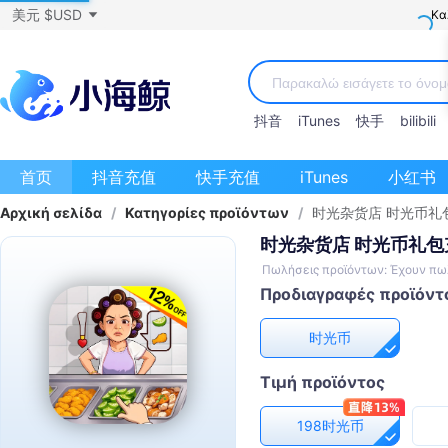
美元 $USD
Κα
抖音
iTunes
快手
bilibili
首页
抖音充值
快手充值
iTunes
小红书
Αρχική σελίδα
/
Κατηγορίες προϊόντων
/
时光杂货店 时光币礼
时光杂货店 时光币礼包
Πωλήσεις προϊόντων: Έχουν πω
Προδιαγραφές προϊόντ
时光币
Τιμή προϊόντος
198时光币