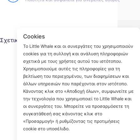
Cookies
Σχετικά με τον μικρό κιτρινόψαρο
Υπη
Το Little Whale και οι συνεργάτες του χρησιμοποιούν
cookies για τη συλλογή και ανάλυση πληροφοριών
Επικοινωνήστε μαζί μας
σχετικά με τους χρήστες αυτού του ιστότοπου.
Διαδικασία αποστολής
Χρησιμοποιούμε αυτές τις πληροφορίες για τη
Διαδικασία επιστροφής
βελτίωση του περιεχομένου, των διαφημίσεων και
Σχετικά με εμάς
άλλων υπηρεσιών που παρέχονται στον ιστότοπο.
Κάνοντας κλικ στο «Αποδοχή όλων», συμφωνείτε με
την τεχνολογία που χρησιμοποιεί το Little Whale και
οι συνεργάτες του. Μπορείτε να προσαρμόσετε τη
Face
συγκατάθεσή σας κάνοντας κλικ στο
«Προσαρμογή» ή ρυθμίζοντας τις προτιμήσεις
ROOM 23
cookie στο υποσέλιδο.