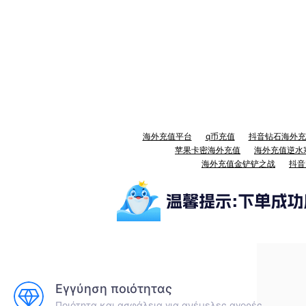
海外充值平台
q币充值
抖音钻石海外充
苹果卡密海外充值
海外充值逆水
海外充值金铲铲之战
抖音
Εγγύηση ποιότητας
Ποιότητα και ασφάλεια για ανέμελες αγορές