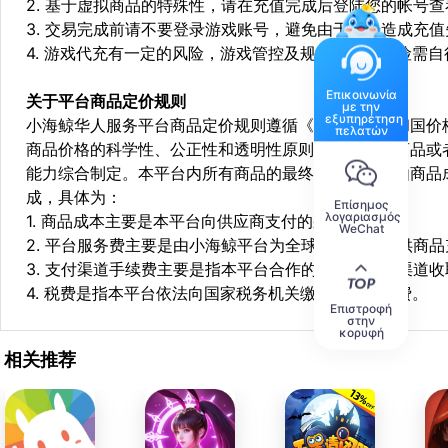
2. 基于虚拟商品的特殊性，请在充值完成后登陆您的帐号
3. 交易完成前请不要登录游戏账号，避免由于顶号造成充
4. 游戏代充有一定的风险，游戏管控及规则处罚等风险需自
Επικοινωνία
关于平台商品定价规则
με την
εξυπηρέτηση
小海鲸华人服务平台商品定价规则遵循《中华人民共和国价
πελατών
商品价格的科学性、公正性和透明性原则，依据相关商品或
能力综合制定。本平台内所有商品的最终销售价格均由商品
成，具体为：
Επίσημος
λογαριασμός
1. 商品成本主要是本平台向供应商支付的采购成本；
WeChat
2. 平台服务费主要是由小海鲸平台为全球华人用户提供商
3. 支付渠道手续费主要是指本平台合作的第三方支付渠道
4. 税费是指本平台依法向国家税务机关缴纳的各项税费。
Επιστροφή
στην
κορυφή
相关推荐