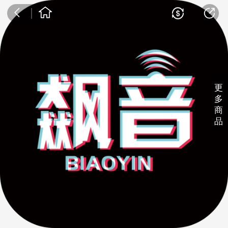
更
多
商
品