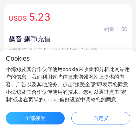
5.23
USD$
销量： 50
飙音 飙币充值
多国货币
售后无忧
7*24小时客服
安全保障
Cookies
商品规格
小海鲸及其合作伙伴使用cookie来收集和分析此网站用
户的信息。我们利用这些信息来增强网站上提供的内
飚币
容、广告以及其他服务。点击“接受全部”即表示您同意
小海鲸及其合作伙伴使用的技术。您可以通过点击“定
商品面额
制”或者在页脚的cookie偏好设置中调整您的同意。
300000飙币
980000飙币
2980000飙币
全部接受
自定义
5180000飙币
10000000飙币
50000000飙币
$ 5.23立即购买
客服
收藏